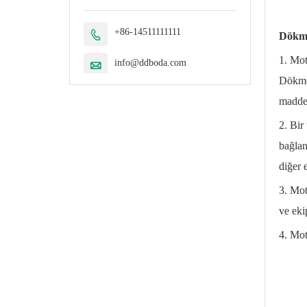
+86-14511111111

Dökme
1. Mot
info@ddboda.com

Dökme 
maddel
2. Bir
bağlan
diğer 
3. Mot
ve eki
4. Mot