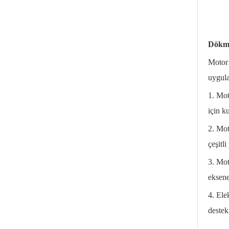
Dökme
Motor 
uygula
1. Mot
için k
2. Mot
çeşitl
3. Mot
eksene
4. Ele
destek