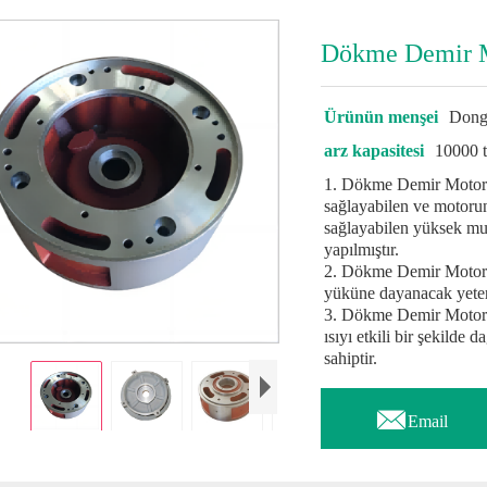
Dökme Demir M
Ürünün menşei
Dong
arz kapasitesi
10000 t
1. Dökme Demir Motor 
sağlayabilen ve motorun 
sağlayabilen yüksek m
yapılmıştır.
2. Dökme Demir Motor U
yüküne dayanacak yeterl
3. Dökme Demir Motor U
ısıyı etkili bir şekilde 
sahiptir.

Email