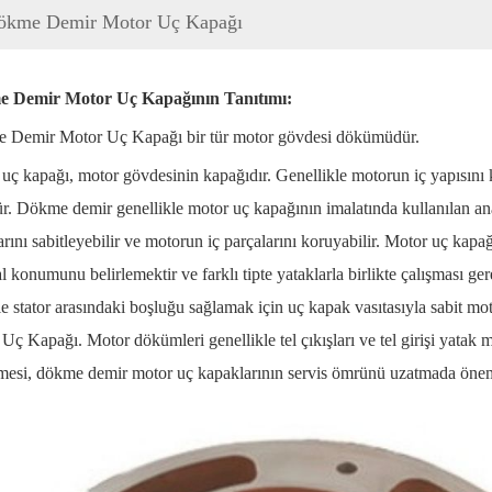
ökme Demir Motor Uç Kapağı
 Demir Motor Uç Kapağının Tanıtımı:
 Demir Motor Uç Kapağı bir tür motor gövdesi dökümüdür.
uç kapağı, motor gövdesinin kapağıdır. Genellikle motorun iç yapısını
r. Dökme demir genellikle motor uç kapağının imalatında kullanılan 
arını sabitleyebilir ve motorun iç parçalarını koruyabilir. Motor uç kapağ
l konumunu belirlemektir ve farklı tipte yataklarla birlikte çalışması g
ile stator arasındaki boşluğu sağlamak için uç kapak vasıtasıyla sabi
Uç Kapağı. Motor dökümleri genellikle tel çıkışları ve tel girişi yatak 
esi, dökme demir motor uç kapaklarının servis ömrünü uzatmada önemli