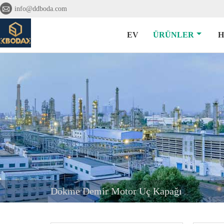

info@ddboda.com
EV
ÜRÜNLER
H
Dökme Demir Motor Uç Kapağı