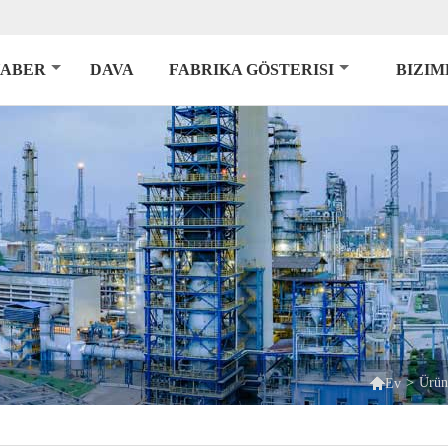
ABER
DAVA
FABRIKA GÖSTERISI
BIZIM

>
Ürün
Ev