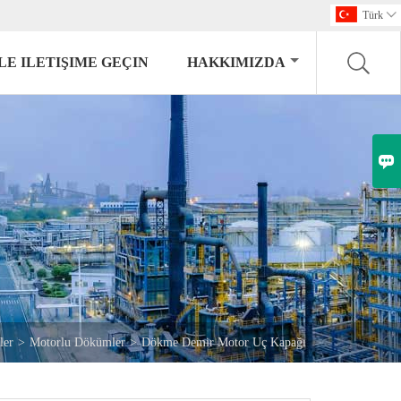
Türk

LE ILETIŞIME GEÇIN
HAKKIMIZDA

ler
>
Motorlu Dökümler
>
Dökme Demir Motor Uç Kapağı