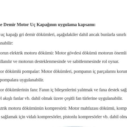
 Demir Motor Uç Kapağının uygulama kapsamı:
uç kapağı gri demir dökümleri, aşağıdakiler dahil ancak bunlarla sınırl
nabilir:
orun elektrik motoru dökümü: Motor gövdesi dökümü motorun önemli bi
ullanılır ve motorun desteklenmesinde ve sabitlenmesinde rol oynar.
or dökümlü pompalar: Motor dökümleri, pompanın iç parçalarını korumak
i pompalara uygulanabilir.
or dökümlerinin fanı: Fanın iç bileşenlerini yalıtmak ve fana destek sağ
l akışlı fanlar vb. dahil olmak üzere çeşitli fan türlerine uygulanabilir.
ktrik motoru dökümünün kompresörü: Motor mahfazası dökümü, kompres
 sağlamak için vidalı kompresörler, pistonlu kompresörler vb. dahil olma