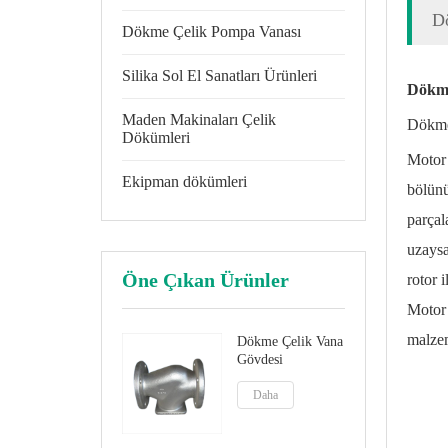
D
Dökme Çelik Pompa Vanası
Silika Sol El Sanatları Ürünleri
Dökme
Maden Makinaları Çelik
Dökme
Dökümleri
Motor 
Ekipman dökümleri
bölünü
parçal
uzaysa
Öne Çıkan Ürünler
rotor 
Motor 
malzem
Dökme Çelik Vana
Gövdesi
Daha