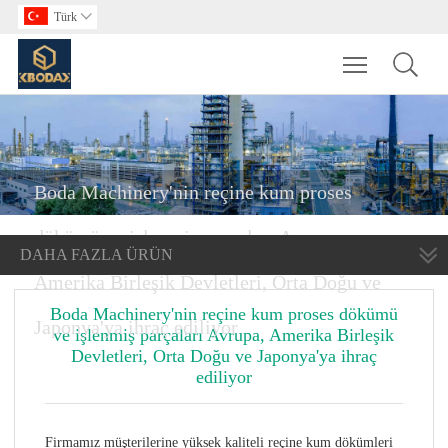
Türk

Toggle main m
Boda Machinery'nin reçine kum proses
dökümü ve işlenmiş parçaları Avrupa,
DAHA FAZLA ÜRÜN
Amerika Birleşik Devletleri, Orta Doğu ve
Boda Machinery'nin reçine kum proses dökümü
Japonya'ya ihraç ediliyor
ve işlenmiş parçaları Avrupa, Amerika Birleşik
Devletleri, Orta Doğu ve Japonya'ya ihraç
ediliyor
Firmamız müşterilerine yüksek kaliteli reçine kum dökümleri